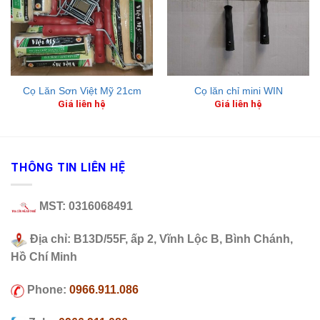
Cọ Lăn Sơn Việt Mỹ 21cm
Cọ lăn chỉ mini WIN
Giá liên hệ
Giá liên hệ
THÔNG TIN LIÊN HỆ
MST: 0316068491
Địa chỉ: B13D/55F, ấp 2, Vĩnh Lộc B, Bình Chánh,
Hồ Chí Minh
Phone:
0966.911.086