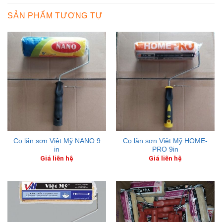
SẢN PHẨM TƯƠNG TỰ
Cọ lăn sơn Việt Mỹ NANO 9
Cọ lăn sơn Việt Mỹ HOME-
in
PRO 9in
Giá liên hệ
Giá liên hệ