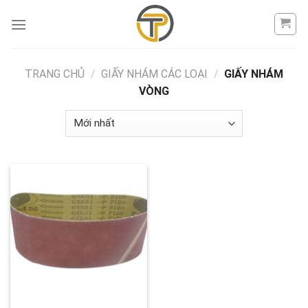
Skip
to
content
TRANG CHỦ
/
GIẤY NHÁM CÁC LOẠI
/
GIẤY NHÁM
VÒNG