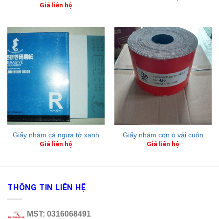
Giá liên hệ
Giấy nhám cá ngựa tờ xanh
Giấy nhám con ó vải cuộn
Giá liên hệ
Giá liên hệ
THÔNG TIN LIÊN HỆ
MST: 0316068491