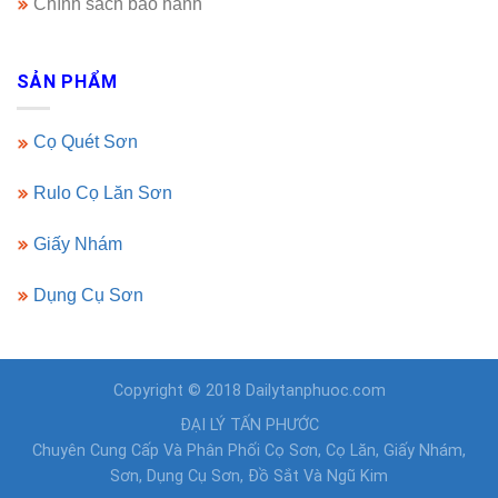
Chính sách bảo hành
SẢN PHẨM
Cọ Quét Sơn
Rulo Cọ Lăn Sơn
Giấy Nhám
Dụng Cụ Sơn
Copyright © 2018 Dailytanphuoc.com
ĐẠI LÝ TẤN PHƯỚC
Chuyên Cung Cấp Và Phân Phối Cọ Sơn, Cọ Lăn, Giấy Nhám,
Sơn, Dụng Cụ Sơn, Đồ Sắt Và Ngũ Kim